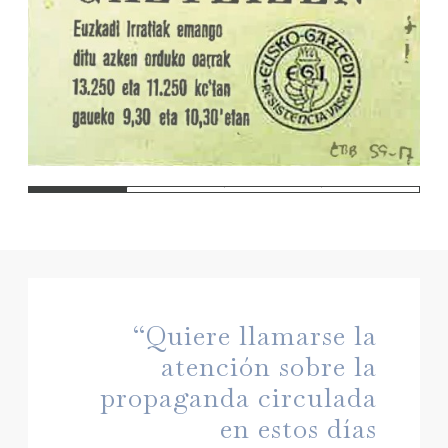
1
2
3
4
“Quiere llamarse la
atención sobre la
propaganda circulada
en estos días