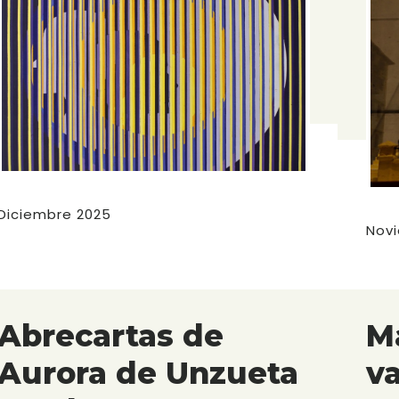
Diciembre 2025
Nov
Abrecartas de
M
Aurora de Unzueta
v