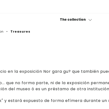
The collection
on
Treasures
Permanent collection
Bitxiak
Photography collection
cio en la exposición Nor gara gu? que también pue
Museotik
o... que no forma parte, ni de la exposición perman
ción del museo ó es un préstamo de otra institución
iak" y estará expuesto de forma efímera durante un