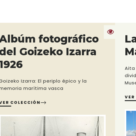
Albúm fotográfico
La
del Goizeko Izarra
M
1926
Aita
divi
Goizeko Izarra: El periplo épico y la
Mus
memoria marítima vasca
VER
VER COLECCIÓN