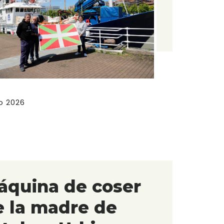
o 2026
áquina de coser
e la madre de