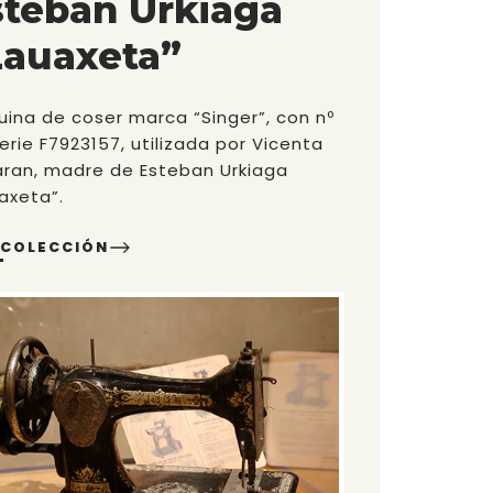
steban Urkiaga
Lauaxeta”
ina de coser marca “Singer”, con nº
erie F7923157, utilizada por Vicenta
ran, madre de Esteban Urkiaga
axeta”.
 COLECCIÓN