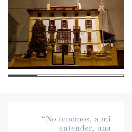
1
2
3
4
“No tenemos, a mi
entender, una