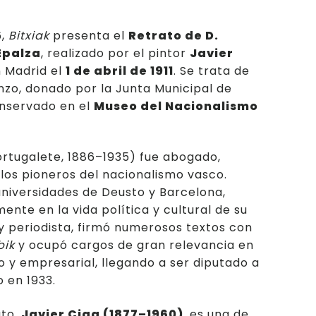
6,
Bitxiak
presenta el
Retrato de D.
Epalza
, realizado por el pintor
Javier
 Madrid el
1 de abril de 1911
. Se trata de
enzo, donado por la Junta Municipal de
onservado en el
Museo del Nacionalismo
rtugalete, 1886–1935) fue abogado,
 los pioneros del nacionalismo vasco.
niversidades de Deusto y Barcelona,
ente en la vida política y cultural de su
 y periodista, firmó numerosos textos con
bik
y ocupó cargos de gran relevancia en
o y empresarial, llegando a ser diputado a
o en 1933.
ato,
Javier Ciga (1877–1960)
, es una de