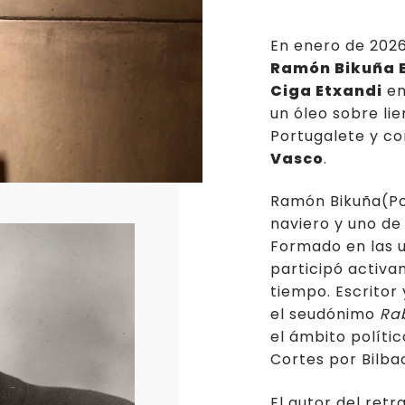
En enero de 202
Ramón Bikuña 
Ciga Etxandi
en
un óleo sobre li
Portugalete y c
Vasco
.
Ramón Bikuña(Po
naviero y uno de
Formado en las u
participó activam
tiempo. Escritor
el seudónimo
Ra
el ámbito polític
Cortes por Bilba
El autor del retr