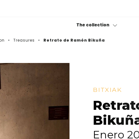
The collection
on
Treasures
Retrato de Ramón Bikuña
Permanent collection
Bitxiak
Photography collection
BITXIAK
Museotik
Retra
Bikuñ
Enero 2