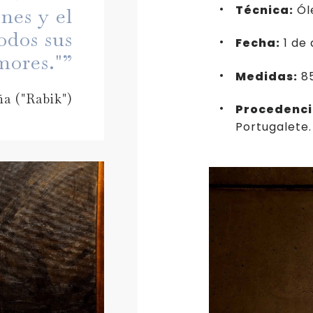
Técnica:
Óle
ones y el
odos sus
Fecha:
1 de 
mores."”
Medidas:
85
a ("Rabik")
Procedenci
Portugalete.