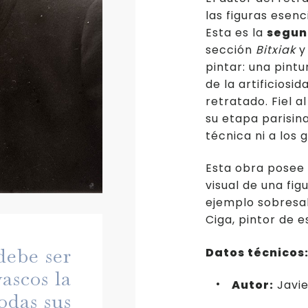
las figuras esenc
Esta es la
segun
sección
Bitxiak
y
pintar: una pintu
de la artificiosi
retratado. Fiel a
su etapa parisin
técnica ni a los 
Esta obra posee 
visual de una fi
ejemplo sobresal
Ciga, pintor de 
debe ser
Datos técnicos
vascos la
Autor:
Javie
odas sus