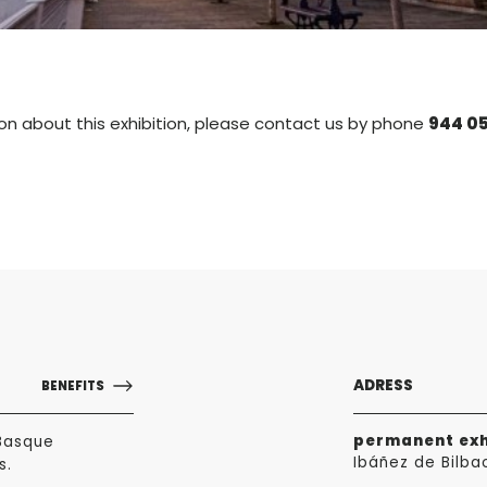
on about this exhibition, please contact us by phone
944 0
ADRESS
BENEFITS
permanent exh
Basque
Ibáñez de Bilba
s.