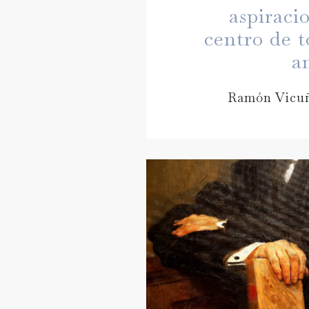
aspiraci
centro de t
a
Ramón Vicuñ