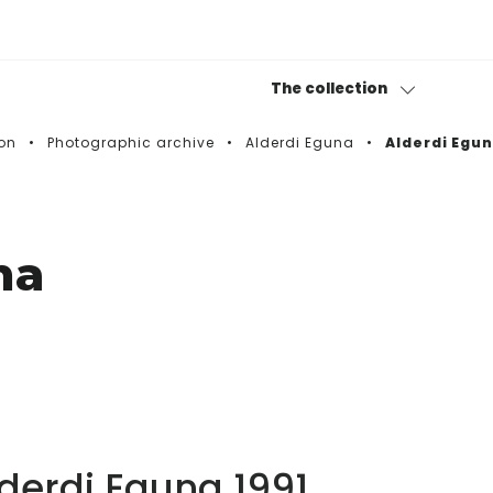
The collection
on
Photographic archive
Alderdi Eguna
Alderdi Egun
Permanent collection
Bitxiak
na
Photography collection
Museotik
derdi Eguna 1991