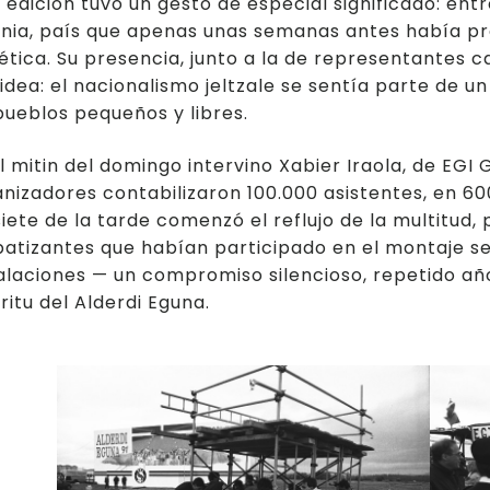
 edición tuvo un gesto de especial significado: ent
onia, país que apenas unas semanas antes había p
ética. Su presencia, junto a la de representantes c
idea: el nacionalismo jeltzale se sentía parte de 
pueblos pequeños y libres.
l mitin del domingo intervino Xabier Iraola, de EGI 
nizadores contabilizaron 100.000 asistentes, en 600
siete de la tarde comenzó el reflujo de la multitud,
atizantes que habían participado en el montaje se
alaciones — un compromiso silencioso, repetido añ
ritu del Alderdi Eguna.