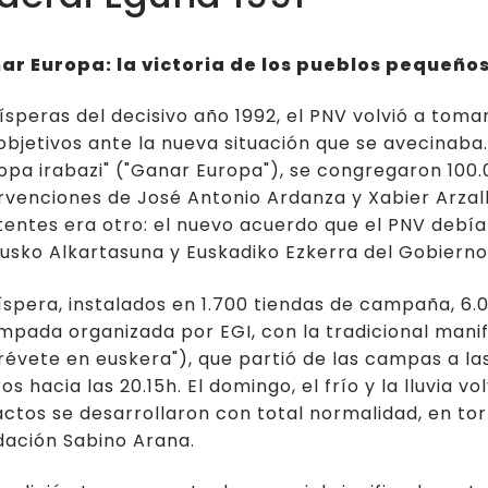
ar Europa: la victoria de los pueblos pequeños
ísperas del decisivo año 1992, el PNV volvió a to
objetivos ante la nueva situación que se avecinaba.
opa irabazi" ("Ganar Europa"), se congregaron 100
rvenciones de José Antonio Ardanza y Xabier Arzal
tentes era otro: el nuevo acuerdo que el PNV debía a
usko Alkartasuna y Euskadiko Ezkerra del Gobierno
íspera, instalados en 1.700 tiendas de campaña, 6.
pada organizada por EGI, con la tradicional manif
révete en euskera"), que partió de las campas a las
os hacia las 20.15h. El domingo, el frío y la lluvia 
actos se desarrollaron con total normalidad, en to
dación Sabino Arana.