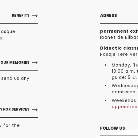
ADRESS
BENEFITS
permanent exh
Basque
Ibáñez de Bilba
s.
Didactic clas
Pasaje Tere Ver
YOUR MEMORIES
Monday, Tu
10:00 a.m. 
guide: 5 €.
o send us any
Wednesday 
admission.
Weekends a
appointme
Y FOR SERVICES
y for the
FOLLOW US