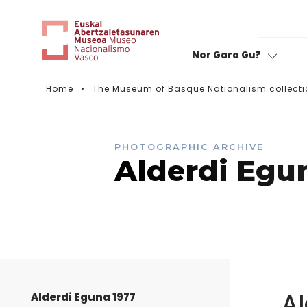
Nor Gara Gu?
Home
The Museum of Basque Nationalism collecti
Rate your visit
PHOTOGRAPHIC ARCHIVE
Alderdi Egu
Al
Alderdi Eguna 1977