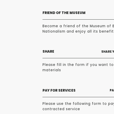
FRIEND OF THE MUSEUM
Become a friend of the Museum of 
Nationalism and enjoy all its benefit
SHARE
SHARE 
Please fill in the form if you want t
materials
PAY FOR SERVICES
PA
Please use the following form to pa
contracted service