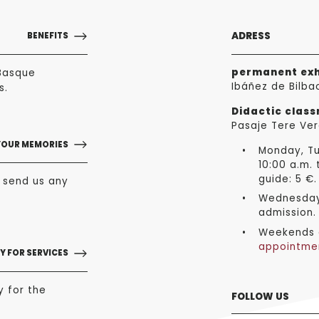
ADRESS
BENEFITS
permanent exh
Basque
Ibáñez de Bilba
s.
Didactic clas
Pasaje Tere Ver
YOUR MEMORIES
Monday, Tu
10:00 a.m. 
guide: 5 €.
o send us any
Wednesday 
admission.
Weekends a
appointme
Y FOR SERVICES
y for the
FOLLOW US