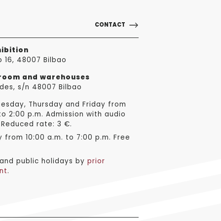
CONTACT
ibition
o 16, 48007 Bilbao
sroom and warehouses
des, s/n 48007 Bilbao
esday, Thursday and Friday from
to 2:00 p.m. Admission with audio
 Reduced rate: 3 €.
from 10:00 a.m. to 7:00 p.m. Free
nd public holidays by
prior
nt
.