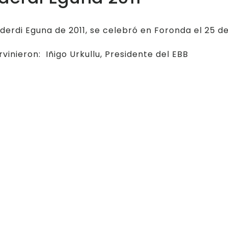
lderdi Eguna de 2011, se celebró en Foronda el 25 d
rvinieron: Iñigo Urkullu, Presidente del EBB