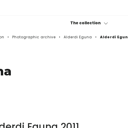
The collection
on
Photographic archive
Alderdi Eguna
Alderdi Egun
Permanent collection
Bitxiak
na
Photography collection
Museotik
derdi Eguna 2011