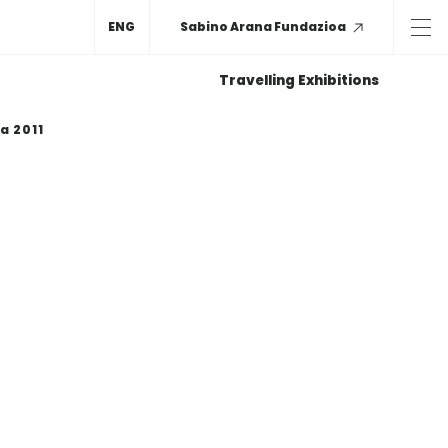
ENG
Sabino Arana Fundazioa
Travelling Exhibitions
a 2011