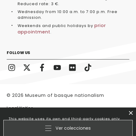
Reduced rate: 3 €.
Wednesday from 10:00 a.m. to 7:00 p.m. Free
admission.
prior
Weekends and public holidays by
appointment
.
FOLLOW US
© 2026 Museum of basque nationalism
Legal Notice
This website uses its own and third-party cookies only
to optimize your visit. If you continue browsing we
Ver colecciones
understand that you accept its use.
More information